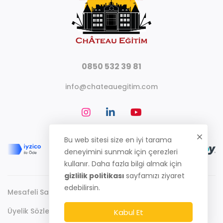
0850 532 39 81
info@chateauegitim.com
Bu web sitesi size en iyi tarama
deneyimini sunmak için çerezleri
kullanır. Daha fazla bilgi almak için
gizlilik politikası
sayfamızı ziyaret
edebilirsin.
Mesafeli Satış Sözleşmesi
Gizlilik Politikası
Üyelik Sözleşmesi
Kabul Et