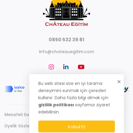
0850 532 39 81
info@chateauegitim.com
Bu web sitesi size en iyi tarama
deneyimini sunmak için çerezleri
kullanır. Daha fazla bilgi almak için
gizlilik politikası
sayfamızı ziyaret
edebilirsin.
Mesafeli Satış Sözleşmesi
Gizlilik Politikası
Üyelik Sözleşmesi
Kabul Et