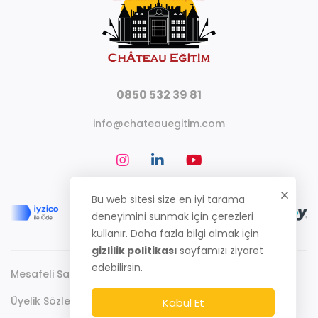
0850 532 39 81
info@chateauegitim.com
Bu web sitesi size en iyi tarama
deneyimini sunmak için çerezleri
kullanır. Daha fazla bilgi almak için
gizlilik politikası
sayfamızı ziyaret
edebilirsin.
Mesafeli Satış Sözleşmesi
Gizlilik Politikası
Üyelik Sözleşmesi
Kabul Et