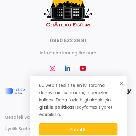
0850 532 39 81
info@chateauegitim.com
Bu web sitesi size en iyi tarama
deneyimini sunmak için çerezleri
kullanır. Daha fazla bilgi almak için
gizlilik politikası
sayfamızı ziyaret
edebilirsin.
Mesafeli Satış Sözleşmesi
Gizlilik Politikası
Üyelik Sözleşmesi
Kabul Et