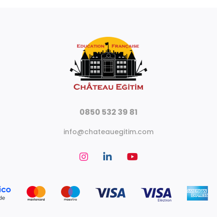
0850 532 39 81
info@chateauegitim.com