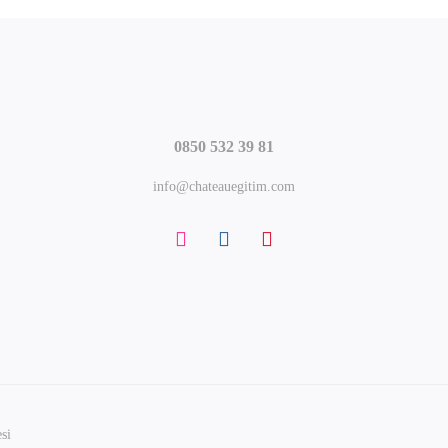
0850 532 39 81
info@chateauegitim.com
si