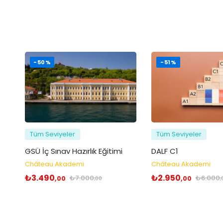
-50%
-51%
Tüm Seviyeler
Tüm Seviyeler
GSÜ İç Sınav Hazırlık Eğitimi
DALF C1
Château Akademi
Château Akademi
₺
3.490
₺
2.950
₺
7.000
₺
6.000
,00
,00
,00
,