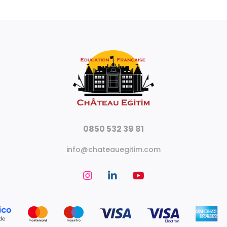
0850 532 39 81
info@chateauegitim.com