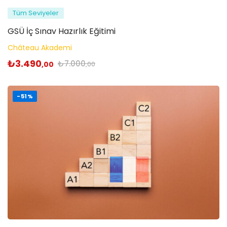
Tüm Seviyeler
GSÜ İç Sınav Hazırlık Eğitimi
Château Akademi
₺
3.490
₺
7.000
,00
,00
-51%