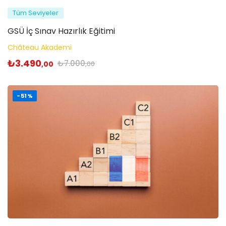
Tüm Seviyeler
GSÜ İç Sınav Hazırlık Eğitimi
Château Akademi
₺
3.490
₺
7.000
,00
,00
-51%