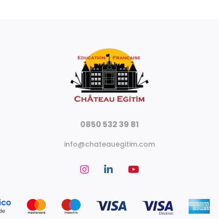
0850 532 39 81
info@chateauegitim.com