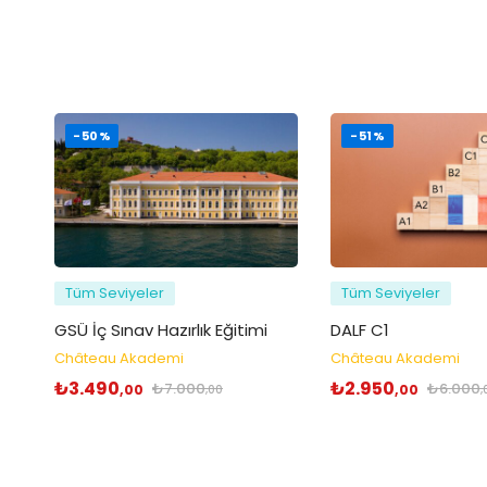
-50%
-51%
Tüm Seviyeler
Tüm Seviyeler
GSÜ İç Sınav Hazırlık Eğitimi
DALF C1
Château Akademi
Château Akademi
₺
3.490
₺
2.950
₺
7.000
₺
6.000
,00
,00
,00
,