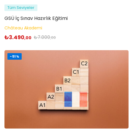
Tüm Seviyeler
GSÜ İç Sınav Hazırlık Eğitimi
Château Akademi
₺
3.490
₺
7.000
,00
,00
-51%