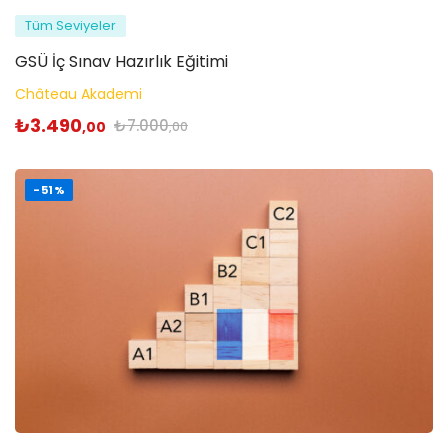
Tüm Seviyeler
GSÜ İç Sınav Hazırlık Eğitimi
Château Akademi
₺
3.490
₺
7.000
,00
,00
-51%