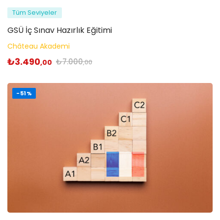
Tüm Seviyeler
GSÜ İç Sınav Hazırlık Eğitimi
Château Akademi
₺
3.490
₺
7.000
,00
,00
-51%