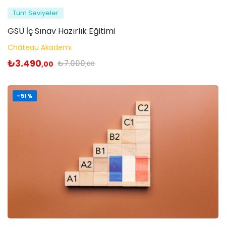
Tüm Seviyeler
GSÜ İç Sınav Hazırlık Eğitimi
Château Akademi
₺
3.490
₺
7.000
,00
,00
-51%