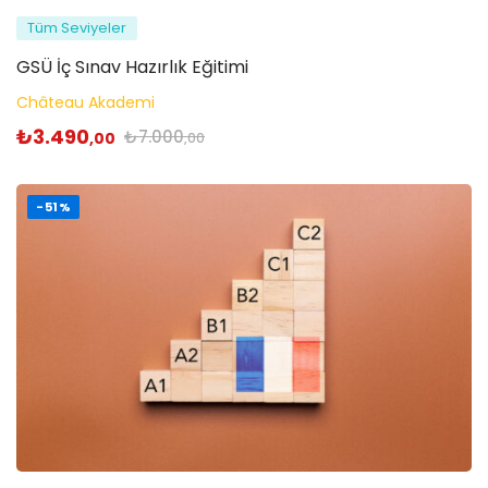
Tüm Seviyeler
GSÜ İç Sınav Hazırlık Eğitimi
Château Akademi
₺
3.490
₺
7.000
,00
,00
-51%