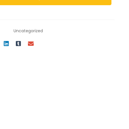
Uncategorized