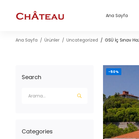
Ana Sayfa
Ana Sayfa
Ürünler
Uncategorized
GSÜ İç Sınav Hazı
-50%
Search
Categories