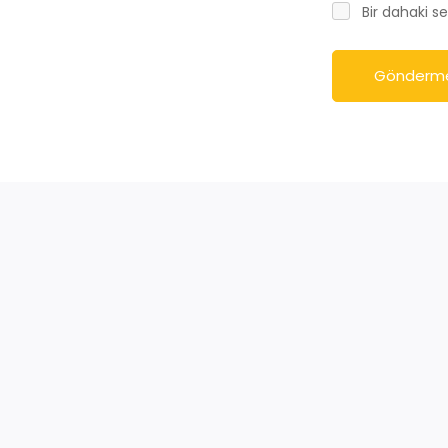
Bir dahaki s